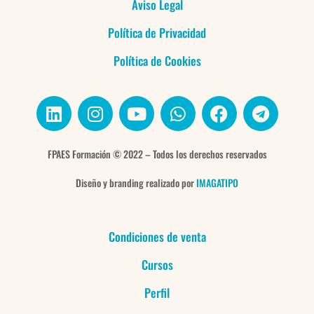
Aviso Legal
Política de Privacidad
Política de Cookies
L
I
Y
W
F
T
i
n
o
h
a
e
n
s
u
a
c
l
k
t
t
t
e
e
FPAES Formación © 2022 – Todos los derechos reservados
e
a
u
s
b
g
Diseño y branding realizado por
IMAGATIPO
d
g
b
a
o
r
i
r
e
p
o
a
n
a
p
k
m
Condiciones de venta
m
Cursos
Perfil